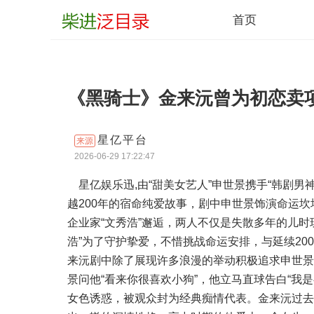
首页
《黑骑士》金来沅曾为初恋卖
星亿平台
来源
2026-06-29 17:22:47
星亿娱乐迅,由“甜美女艺人”申世景携手“韩剧男
越200年的宿命纯爱故事，剧中申世景饰演命运坎
企业家“文秀浩”邂逅，两人不仅是失散多年的儿时
浩”为了守护挚爱，不惜挑战命运安排，与延续2
来沅剧中除了展现许多浪漫的举动积极追求申世景
景问他“看来你很喜欢小狗”，他立马直球告白“我
女色诱惑，被观众封为经典痴情代表。金来沅过去