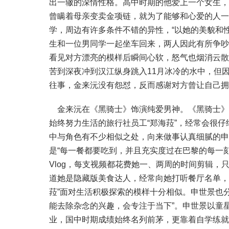
出一辙的深情性格。高中时期的他爱上一个女生，
曾瞒着母亲变卖金项链，就为了能够和心爱的人一
学，周边有许多条件不错的异性，“以她的美貌和
生和一位男同学一起坐车回来，两人因此有所争吵
看见对方漂亮的模样后瞬间心软，怒气也烟消云散
苦到深夜冲到汉江纵身跳入11月冰冷的水中，但
往事，金来沅没有怨怼，反而感谢对方曾让自己拥
金来沅在《黑骑士》饰演纯爱男神。《黑骑士》
始终努力生活的旅行社员工“郑海菈”，经常会很
中与角色有不少相似之处，向来做事认真细腻的申
是“每一餐都要吃到，并且充实度过在巴黎的每一
Vlog，每支视频都花费她一、两周的时间剪辑
道她是隐藏版美食达人，经常向她打听餐厅名单，
菈”面对生活积极探索的模样十分相似。申世景也
能去除杂念的兴趣，会专注于当下”。申世景以童
业，国中时期成绩始终名列前茅，更靠着自学练就