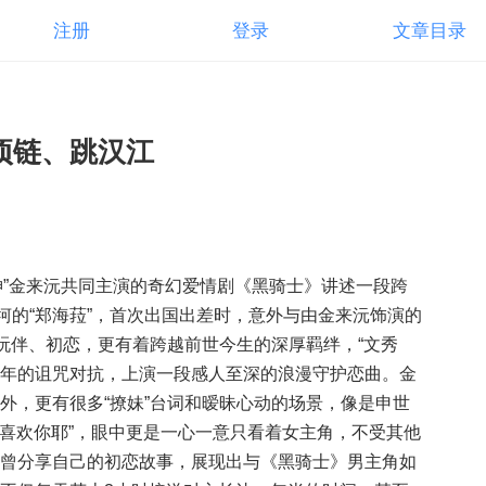
注册
登录
文章目录
项链、跳汉江
神”金来沅共同主演的奇幻爱情剧《黑骑士》讲述一段跨
坷的“郑海菈”，首次出国出差时，意外与由金来沅饰演的
玩伴、初恋，更有着跨越前世今生的深厚羁绊，“文秀
00年的诅咒对抗，上演一段感人至深的浪漫守护恋曲。金
外，更有很多“撩妹”台词和暧昧心动的场景，像是申世
是喜欢你耶”，眼中更是一心一意只看着女主角，不受其他
曾分享自己的初恋故事，展现出与《黑骑士》男主角如