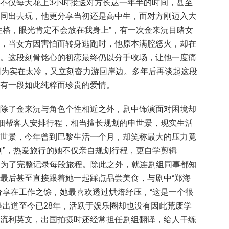
不仅每天花上3小时接送对方长达一年半的时间，甚至
同出去玩，他更分享当初还是高中生，而对方刚迈入大
性格，眼光肯定不会放在我身上”，有一次金来沅目睹女
，当女方因害怕而转身逃跑时，他原本满腔怒火，却在
。这段刻骨铭心的初恋最终仍以分手收场，让他一度痛
因为实在太冷，又立刻奋力游回岸边。多年后再谈起这段
有一段如此纯粹而珍贵的爱情。
除了金来沅与角色个性相近之外，剧中饰演面对困境却
仔细帮客人安排行程，相当擅长规划的申世景，现实生活
世景，今年曾到巴黎生活一个月，却笑称最大的压力竟
刻”，热爱旅行的她不仅亲自规划行程，更自学剪辑
，只为了完整记录每段旅程。除此之外，就连剧组同事都知
最后甚至直接跟着她一起踩点品尝美食，与剧中“郑海
分享在工作之馀，她最喜欢透过烘焙纾压，“这是一个很
星出道至今已28年，活跃于娱乐圈却也没有因此荒废学
流利英文，出国拍摄时还经常担任剧组翻译，给人干练